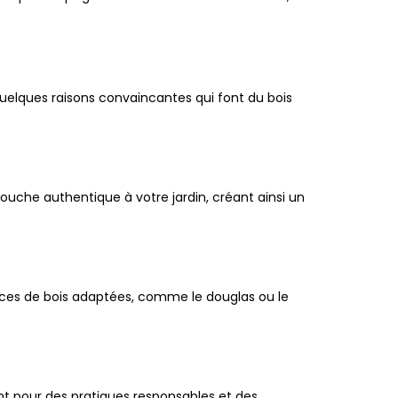
 quelques raisons convaincantes qui font du bois
ouche authentique à votre jardin, créant ainsi un
nces de bois adaptées, comme le douglas ou le
nt pour des pratiques responsables et des