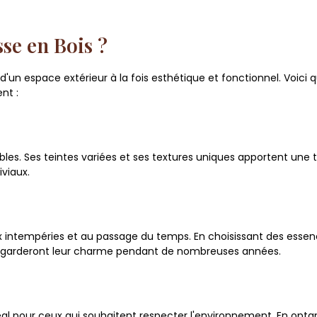
se en Bois ?
x d'un espace extérieur à la fois esthétique et fonctionnel. Voici
nt :
es. Ses teintes variées et ses textures uniques apportent une t
viaux.
aux intempéries et au passage du temps. En choisissant des esse
ui garderont leur charme pendant de nombreuses années.
déal pour ceux qui souhaitent respecter l'environnement. En opta