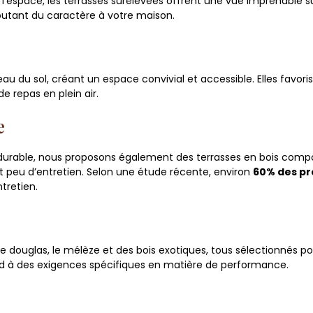
 l’espace, les terrasses surélevées offrent une vue imprenable s
outant du caractère à votre maison.
 du sol, créant un espace convivial et accessible. Elles favoris
de repas en plein air.
e
durable, nous proposons également des terrasses en bois compo
nt peu d’entretien. Selon une étude récente, environ
60% des pr
tretien.
 le douglas, le mélèze et des bois exotiques, tous sélectionnés po
nd à des exigences spécifiques en matière de performance.